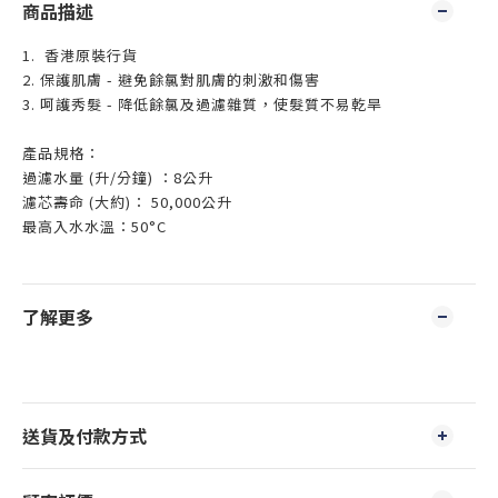
商品描述
1. 香港原裝行貨
2. 保護肌膚 - 避免餘氯對肌膚的刺激和傷害
3. 呵護秀髮 - 降低餘氯及過濾雜質，使髮質不易乾旱
產品規格：
過濾水量 (升/分鐘) ：8公升
濾芯壽命 (大約)： 50,000公升
最高入水水溫：50°C
了解更多
送貨及付款方式