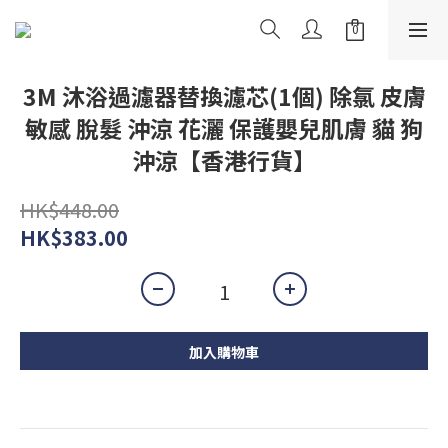
3M 沐浴過濾器替換濾芯(1個) 除氯 皮膚
敏感 脫髮 沖涼 花灑 保護嬰兒肌膚 貓 狗
沖涼【香港行貨】
HK$448.00
HK$383.00
加入購物車