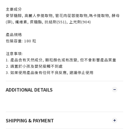
主要成分
麥芽糖醇, 高麗人參提取物, 管花肉蓯蓉提取物,瑪卡提取物, 酵母
(鋅), 纖維素, 蔗糖酯, 抗結劑(551), 上光劑(904)
產品規格
包裝容量: 180 粒
注意事項:
1. 產品含有天然成分, 顆粒顏⾊或有改變, 但不會影響產品質量
2. 請置於小孩及嬰兒接觸不到處
3. 如果使⽤產品後有任何不良反應, 建議停止使用
ADDITIONAL DETAILS
SHIPPING & PAYMENT