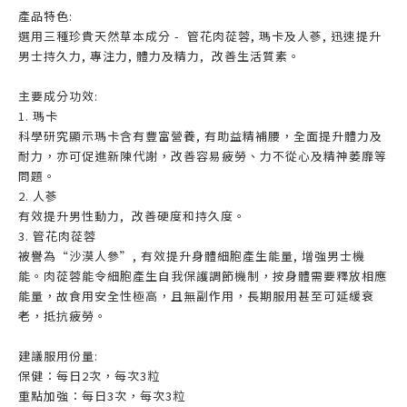
產品特色:
選用三種珍貴天然草本成分 - 管花肉蓯蓉, 瑪卡及人蔘, 迅速提升
男士持久力, 專注力, 體力及精力, 改善生活質素。
主要成分功效:
1. 瑪卡
科學研究顯示瑪卡含有豐富營養, 有助益精補腰，全面提升體力及
耐力，亦可促進新陳代謝，改善容易疲勞、力不從心及精神萎靡等
問題。
2. 人蔘
有效提升男性動力, 改善硬度和持久度。
3. 管花肉蓯蓉
被譽為“沙漠人參”, 有效提升身體細胞產生能量, 增強男士機
能。肉蓯蓉能令細胞產生自我保護調節機制，按身體需要釋放相應
能量，故食用安全性極高，且無副作用，長期服用甚至可延緩衰
老，抵抗疲勞。
建議服用份量:
保健：每日2次，每次3粒
重點加強：每日3次，每次3粒