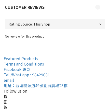
CUSTOMER REVIEWS
No review for this product
Featured Products
Terms and Conditions
Facebook 專頁
Tel /What app : 98429631
email
地址：觀塘開源道49號創貿廣場23樓
Follow us on