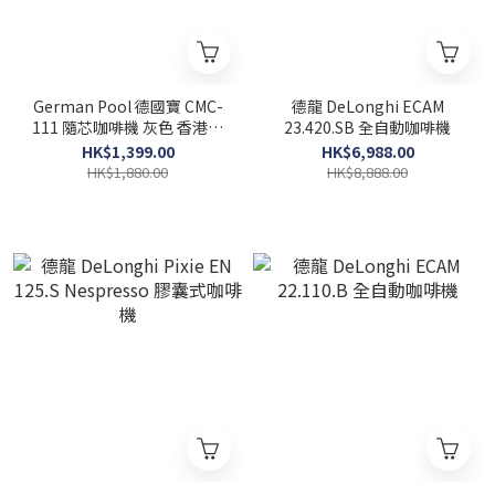
German Pool 德國寶 CMC-
德龍 DeLonghi ECAM
111 隨芯咖啡機 灰色 香港行
23.420.SB 全自動咖啡機
貨
HK$1,399.00
HK$6,988.00
HK$1,880.00
HK$8,888.00