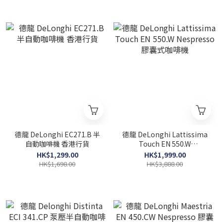
德龍 DeLonghi EC271.B 半
德龍 DeLonghi Lattissima
自動咖啡機 香港行貨
Touch EN 550.W
Nespresso 膠囊式咖啡機
HK$1,299.00
HK$1,999.00
HK$1,698.00
HK$3,888.00