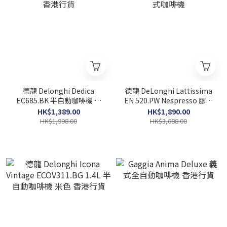
德龍 Delonghi Dedica
德龍 DeLonghi Lattissima
EC685.BK 半自動咖啡機 黑
EN 520.PW Nespresso 膠囊
色 香港行貨
式咖啡機
HK$1,389.00
HK$1,890.00
HK$1,998.00
HK$3,688.00