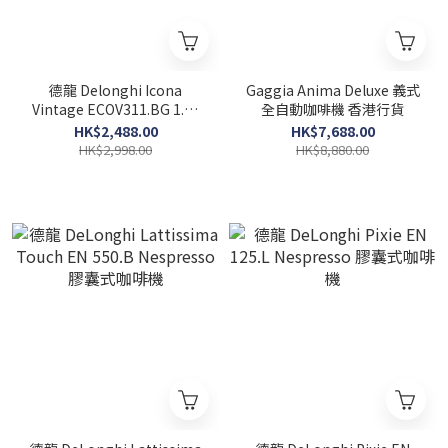
德龍 Delonghi Icona
Gaggia Anima Deluxe 義式
Vintage ECOV311.BG 1.4L
全自動咖啡機 香港行貨
半自動咖啡機 米色 香港行貨
HK$2,488.00
HK$7,688.00
HK$2,998.00
HK$8,880.00