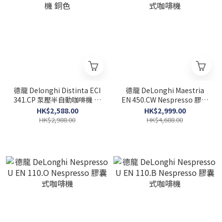
德龍 Delonghi Distinta ECI
德龍 DeLonghi Maestria
341.CP 泵壓半自動咖啡機 銅
EN 450.CW Nespresso 膠囊
色
式咖啡機
HK$2,588.00
HK$2,999.00
HK$2,988.00
HK$4,688.00