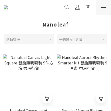
Nanoleaf
商品排序
每頁顯示 48 個
Nanoleaf Canvas Light
Nanoleaf Aurora Rhythm