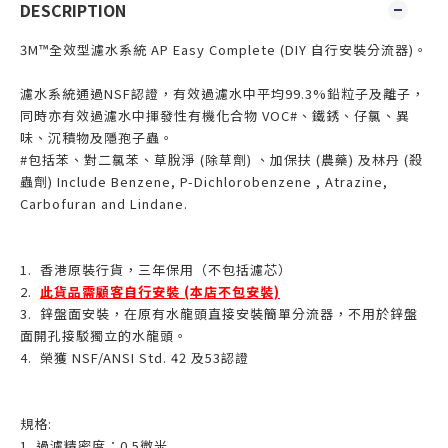
DESCRIPTION
3M™全效型濾水系統 AP Easy Complete (DIY 自行安裝分流器)。
濾水系統通過NSF認證，有效過濾水中平均99.3%鉛粒子及離子，
同時亦有效過濾水中揮發性有機化合物 VOC#、鐵銹、仔氯、異
味、沉積物及隱孢子蟲。
#包括苯、對二氯苯、草脫淨 (除草劑) 、加保扶 (農藥) 及林丹 (殺
蟲劑) Include Benzene, P-Dichlorobenzene , Atrazine,
Carbofuran and Lindane.
1. 香港原裝行貨，三年保用（不包括濾芯）
2.
此貨品需顧客自行安裝 (本店不包安裝)
3. 鋅盤面安裝，在原有水龍頭直接安裝簡單分流器，不用於鋅盤
面開孔接駁獨立的水龍頭。
4. 榮獲 NSF/ANSI Std. 42 及53認證
規格:
1. 過濾精密度：0.5微米