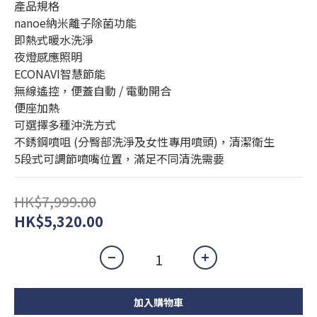
產品規格 
nanoe納米離子除菌功能
即熱式暖水洗淨
夜燈感應照明
ECONAVI智慧節能
無線遙控，便蓋自動 / 電動開合
便座加熱
可選擇多種沖洗方式
不銹鋼噴咀 (分臀部洗淨及女性專用噴頭)，清潔衛生
5段式可調節噴嘴位置，滿足不同清洗需要
HK$7,999.00
HK$5,320.00
加入購物車