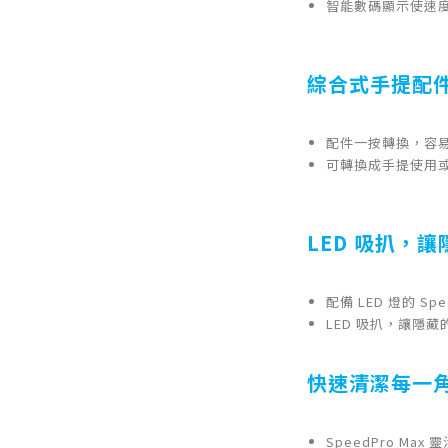
智能數碼顯示使速
綜合式手提配
配件一按轉換，容易使
可轉換成手提使用
LED 吸扒，
配備 LED 燈的 
LED 吸扒，讓隱
快速清潔每一
SpeedPro Ma