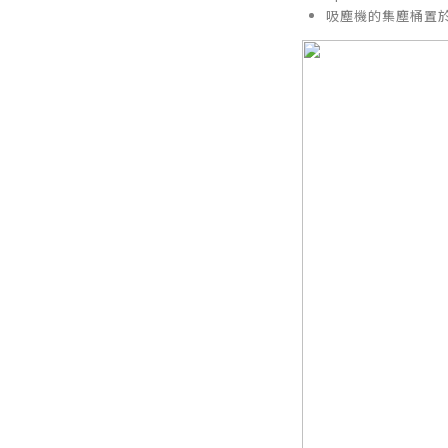
吸塵機的集塵桶置