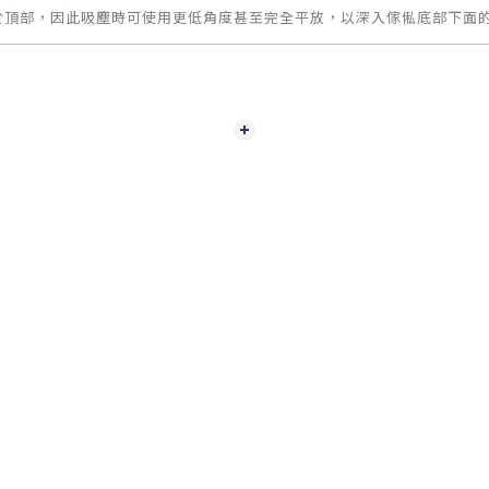
於頂部，因此吸塵時可使用更低角度甚至完全平放，以深入傢俬底部下面