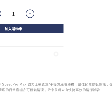
加入購物車
FC6823 SpeedPro Max 強力全效直立/手提無線吸塵機，最佳的無線
清理的日常塵垢亦可輕鬆清理，帶來前所未有快捷高效的清潔體驗 。