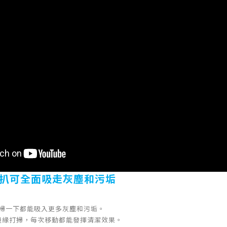
度吸扒可全面吸走灰塵和污垢
扒每掃一下都能吸入更多灰塵和污垢。
邊緣打掃，每次移動都能發揮清潔效果。