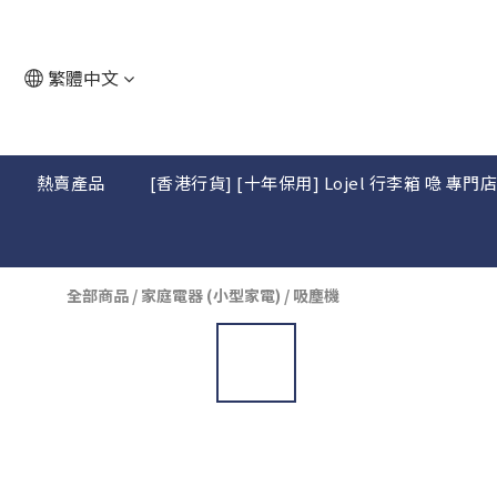
繁體中文
熱賣產品
[香港行貨] [十年保用] Lojel 行李箱 喼 專門
全部商品
/
家庭電器 (小型家電)
/
吸塵機