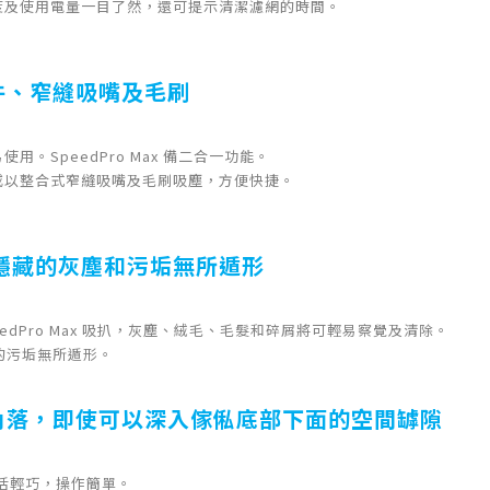
度及使用電量一目了然，還可提示清潔濾網的時間。
件、窄縫吸嘴及毛刷
用。SpeedPro Max 備二合一功能。
或以整合式窄縫吸嘴及毛刷吸塵，方便快捷。
讓隱藏的灰塵和污垢無所遁形
SpeedPro Max 吸扒，灰塵、絨毛、毛髮和碎屑將可輕易察覺及清除。
藏的污垢無所遁形。
角落，即使可以深入傢俬底部下面的空間罅隙
x 靈活輕巧，操作簡單。