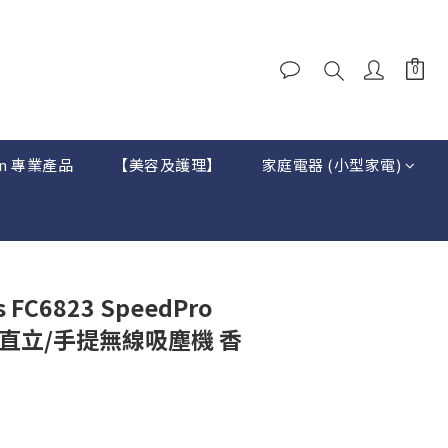
on 專業產品
【美容及護理】
家庭電器 (小型家電)
 FC6823 SpeedPro
效直立/手提無線吸塵機 香