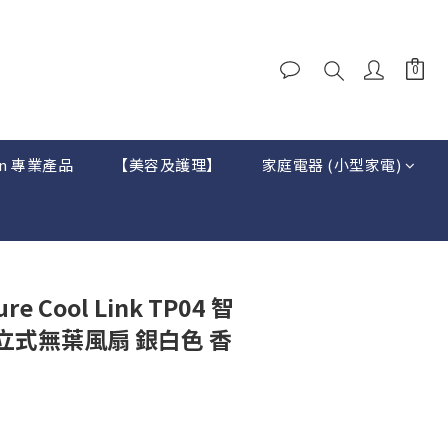
on 專業產品
【美容及護理】
家庭電器 (小型家電)
re Cool Link TP04 智
立式無葉風扇 銀白色 香