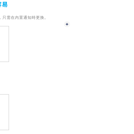
容易
，只需在內置通知時更換。