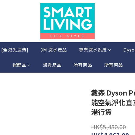
店 [全港免運費]
3M 濾水產品
專業濾水系統
Dys
保健品
熱賣產品
所有商品
所有商品
戴森 Dyson Pu
能空氣淨化直
港行貨
HK$5,480.00