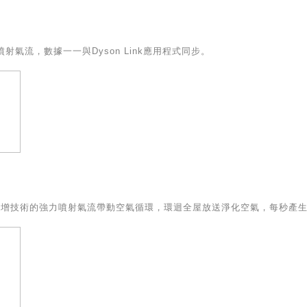
射氣流，數據一一與Dyson Link應用程式同步。
er™ 氣流培增技術的強力噴射氣流帶動空氣循環，環迴全屋放送淨化空氣，每秒