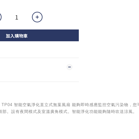
加入購物車
ool Link TP04 智能空氣淨化直立式無葉風扇 能夠即時感應監控空氣污染
頂部。設有夜間模式及室溫廣角模式。智能淨化功能能夠隨時吹送涼風。