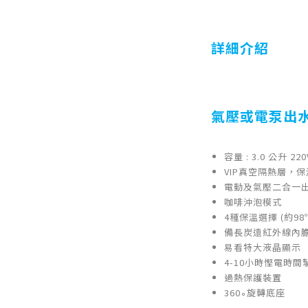
詳細介紹
氣壓或電泵出水電熱
容量 : 3.0 公升 220
VIP真空隔熱層，
電動及氣壓二合一
咖啡沖泡模式
4種保溫選擇 (約98
備長炭遠紅外線內
易看特大液晶顯示
4-10小時慳電時間
過熱保護裝置
360∘旋轉底座