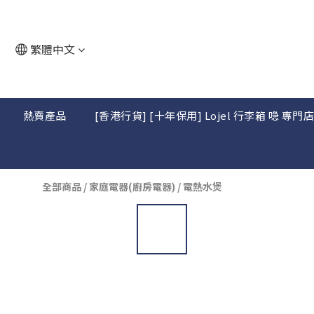
繁體中文
熱賣產品
[香港行貨] [十年保用] Lojel 行李箱 喼 專門
全部商品
/
家庭電器(廚房電器)
/
電熱水煲