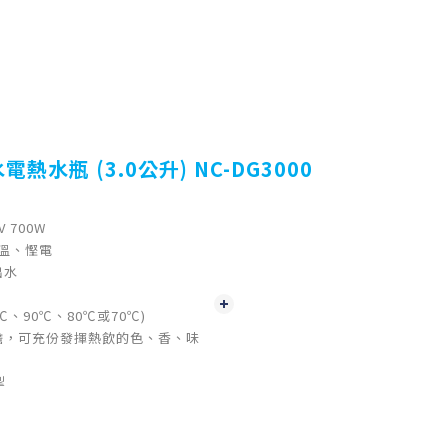
水瓶 (3.0公升) NC-DG3000
V 700W
保溫、慳電
出水
℃、90℃、80℃或70℃)
膽，可充份發揮熱飲的色、香、味
掣