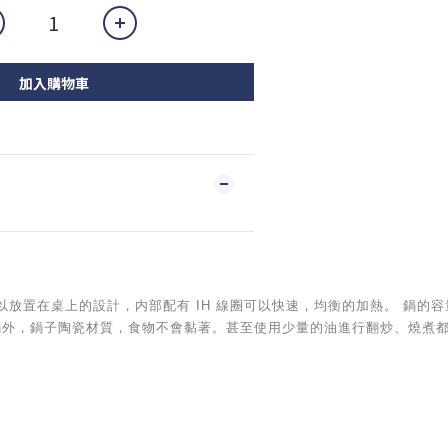
加入購物車
採用可以放置在桌上的設計，内部配有 IH 線圈可以快速，均衡的加熱。 鍋
火鍋外，鍋子陶瓷材質，食物不會黏著。甚至使用少量的油進行翻炒、燒煮