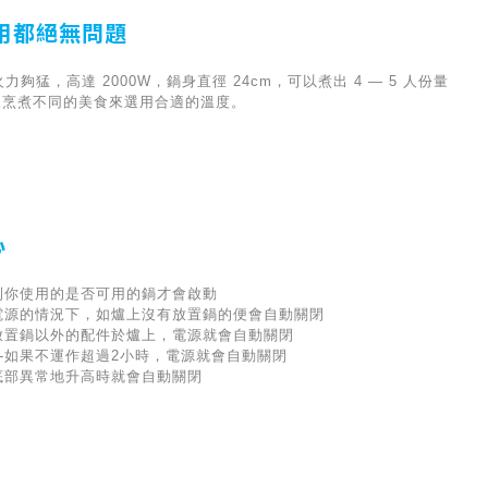
用都絕無問題
力夠猛，高達 2000W，鍋身直徑 24cm，可以煮出 4 — 5 人份量
據烹煮不同的美食來選用合適的溫度。
心
到你使用的是否可用的鍋才會啟動
開電源的情況下，如爐上沒有放置鍋的便會自動關閉
你放置鍋以外的配件於爐上，電源就會自動關閉
-如果不運作超過2小時，電源就會自動關閉
底部異常地升高時就會自動關閉