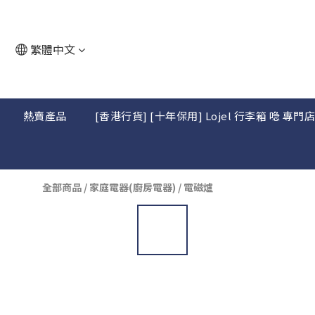
繁體中文
熱賣產品
[香港行貨] [十年保用] Lojel 行李箱 喼 專門
全部商品
/
家庭電器(廚房電器)
/
電磁爐