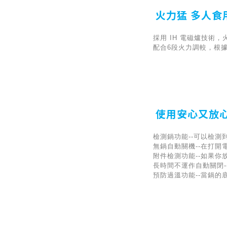
火力猛 多人食
採用 IH 電磁爐技術，火
配合6段火力調較，根
使用安心又放
檢測鍋功能--可以檢測
無鍋自動關機--在打
附件檢測功能--如果
長時間不運作自動關閉-
預防過溫功能--當鍋的