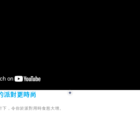
的派對更時尚
計下，令你於派對用時食慾大增。