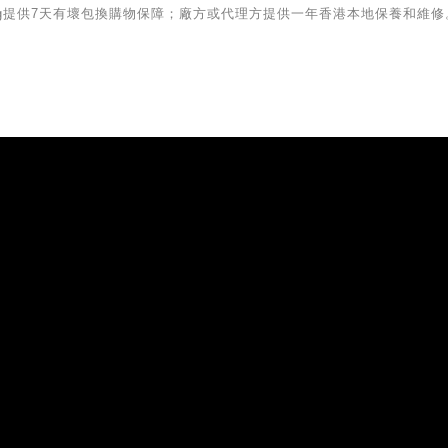
iving提供7天有壞包換購物保障；廠方或代理方提供一年香港本地保養和維修