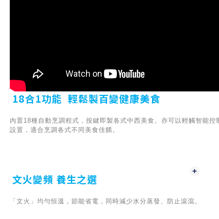
18合1功能 輕鬆製百變健康美食
內置18種自動烹調程式，按鍵即製各式中西美食。亦可以輕觸智能控制
設置，適合烹調各式不同美食佳餚。
文火變頻 養生之選
「文火」均勻恒溫，節能省電，同時減少水分蒸發、防止滾瀉。