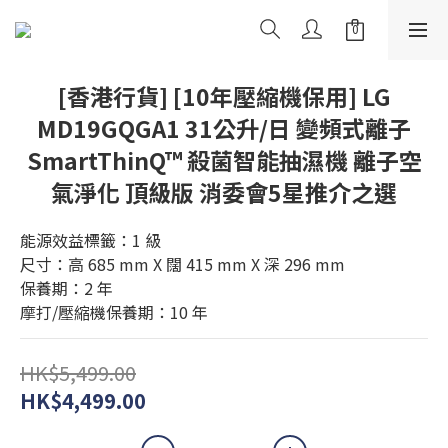
[香港行貨] [10年壓縮機保用] LG
MD19GQGA1 31公升/日 變頻式離子
SmartThinQ™ 殺菌智能抽濕機 離子空
氣淨化 頂級版 消委會5星推介之選
能源效益標籤：1 級
尺寸：高 685 mm X 闊 415 mm X 深 296 mm
保養期：2 年
摩打/壓縮機保養期：10 年
HK$5,499.00
HK$4,499.00