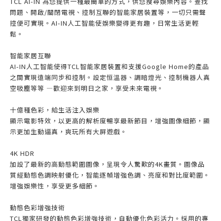
TCL AI-IN 為您提供一種最簡單的方式，供您搜尋娛樂內容。查找
問題、開啟/關閉電視、控制互聯的智能家居裝置等，一切只需聲
控便可實現。AI-IN人工智能使娛樂變得更有趣，日常生活更輕
鬆。
智能家居互聯
AI-IN人工智能使得TCL智能家居裝置和支援Google Home的產品
之間實現遠端同步和控制。設定恒溫器、調暗燈光、控制機器人真
空吸塵等等 —歡迎來到明日之家，享受未來電視。
十億種色彩，給生活注入娛樂
顯示電影特效，以更高的解析度暢享最新節目，增強圖像細節，顯
示更加生動逼真，爽玩所有大屏遊戲。
4K HDR
加設了最新的高動態範圍圖像，呈現令人驚歎的4K畫質。圖像品
質經動態色調映射優化，智能逐幀增強色調、亮度和對比度範圍。
增強娛樂性，享受更多細節。
動態色彩增強技術
TCL獨家研發的動態色彩增強技術，自動優化色彩活力。採用的專