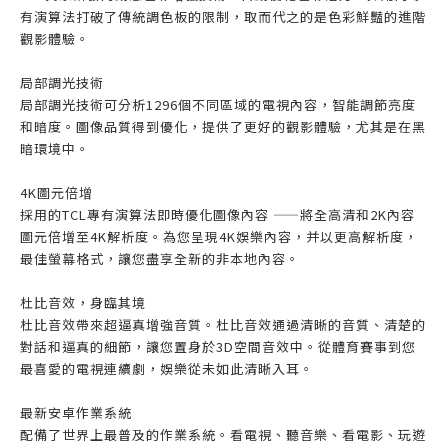
有演算法打破了傳統調色板的限制，取而代之的是色彩鮮豔的進階
觀影體驗。
局部調光技術
局部調光技術可分析1296個不同區域的電視內容，智能調節亮度
和暗度。圖像品質得到優化，提供了更好的觀影體驗，尤其是在黑
暗環境中。
4K圖元倍增
採用的TCL專有演算法即時優化圖像內容 ——將全高清和2K內容
圖元倍增至4K解析度。為您呈現4K娛樂內容，并以更高解析度，
最佳螢幕格式，讓您盡享全新的非本地內容。
杜比音效，身臨其境
杜比音效帶來超逼真增強音質。杜比音效通過清晰的音質、清楚的
對話和逼真的細節，讓您置身於3D空間音效中。從體育賽事到您
最喜愛的電視連續劇，娛樂從未如此清晰入耳。
最新安卓作業系統
配備了世界上最普及的作業系統。看電視、聽音樂、看電影、玩遊