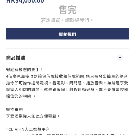
HK$4,050.00
售完
若想購買，請聯絡我們。
聯絡我們
商品描述
徹底解放您的雙手！
4個麥克風接收器確保信號接收和信號範圍,您只需發出簡單的語音
指令即可操作控制電視。看電影、問問題、播放音樂。無論是享受
與家人相處的時間，還是跟著網上教程運動健身，都不要讓遙控器
擋住您的視線 。
聲控電視
享受娛樂從未如此方便輕鬆。
TCL AI-IN人工智慧平台