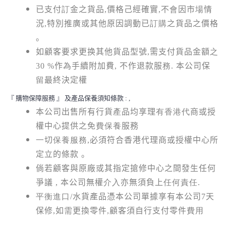
已支付
訂
金之貨品
,
價格己經確實
,
不
會
因市
場
情
況
,
特別推廣或其他原因調動已
訂購
之貨品之價格
。
如顧客要求更换其他貨品型號
,
需支付貨品金額
之
30 %
作
為
手續附加費
,
不作退款服
務
.
本公司保
留
最終決定權
『 購物保障服務 』 及產品保養須知條款
: ,
本公司出售所有行貨
產
品均享理
有香港代
商或授
權中心提供之免
費保養
服務
一
切
保養服務,
必須符合香港代理商或授權中心所
定立的條款 。
倘若顧客與原廠或其指定搶修中心之間發生任何
爭議
,
本公司無權
介入
亦無須負上
任何責任
.
平衡進口/
水貨產品憑本公司單據享有本公司7天
保修
,
如
需
更換零件
,
顧客須自行支付零件
費用