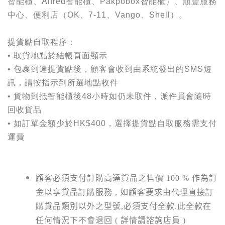
智能櫃、Alfred智能櫃、Pakpobox智能櫃）、順豐服務
中心、便利店（OK、7-11、Vango、Shell）。
提貨點自取程序：
• 取貨地點於結帳頁面顯示
• 包裹到達提貨點後，顧客會收到由系統發出的SMS短
訊，請按指示到所選地點收件
• 貨物到抵智能櫃後48小時如仍未取件，派件員會隨時
回收貨品
• 如訂單金額少於HK$400，選擇提貨點自取服務需支付
運費
顧客必須支付訂購高達貨品之售
價
100 %
作為訂
金以享貨品
訂購
服務
,
如顧客要求由
代理
直接
訂
購
貨品類別以外之型號
,
必須支付全款
.
此全款在
任何情況下不會退回
(
詳情請諮詢店員
)