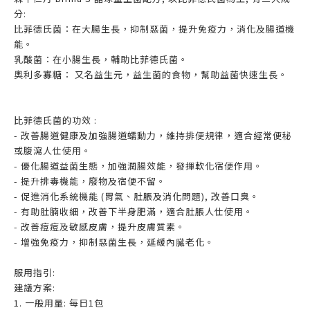
分:
比菲德氏菌：在大腸生長，抑制惡菌，提升免疫力，消化及腸道機
能。
乳酸菌：在小腸生長，輔助比菲德氏菌。
奧利多寡糖： 又名益生元，益生菌的食物，幫助益菌快速生長。
比菲德氏菌的功效 :
- 改善腸道健康及加強腸道蠕動力，維持排便規律，適合經常便秘
或腹瀉人仕使用。
- 優化腸道益菌生態，加強潤腸效能，發揮軟化宿便作用。
- 提升排毒機能，廢物及宿便不留。
- 促進消化系統機能 (胃氣、肚脹及消化問題), 改善口臭。
- 有助肚腩收細，改善下半身肥滿，適合肚脹人仕使用。
- 改善痘痘及敏感皮膚，提升皮膚質素。
- 增強免疫力，抑制惡菌生長，延緩內臓老化。
服用指引:
建議方案:
1. 一般用量: 每日1包