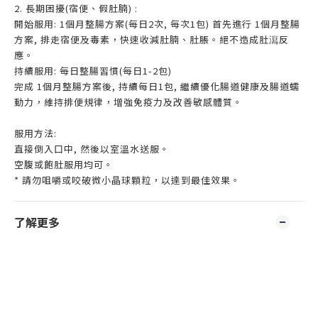
2. 長期困擾(宿便、假肚腩) :
開始服用: 1個月整腸方案(每日2次, 每次1包) 首先進行 1個月整腸
方案, 排走宿便及毒素，快速收減肚腩、肚脹。絕不造成肚㵼反
應。
持續服用: 每日整腸習慣(每日1-2包)
完成 1個月整腸方案後, 持續每日1包, 繼續優化腸道健康及腸道蠕
動力，維持排便規律，增強免疫力及改善敏感體質。
服用方法:
直接倒入口中, 然後以室溫水送服。
空腹或飽肚服用均可。
* 請勿咀嚼或咬破微小晶球顆粒，以達到最佳效果。
了解更多