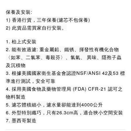
保養及安裝:
1) 香港行貨，三年保養(濾芯不包保養)
2) 此貨品需買家自行安裝。
1. 枱上式安裝
2. 能有效過濾: 重金屬鉛、鐵锈、揮發性有機化合物
〈如苯、二氯苯、毒殺芬〉、氯氣、 異味、隱孢子蟲
及沉積物
3. 根據美國國家衛生基金會認證NSF/ANSI 42及53 標
準進行測試，安全可靠
4. 採用美國食物及藥物管理局 (FDA) CFR-21 認可之
物料製造
5. 濾芯體積細小，濾水量卻能達到4000公升
6. 外型特別纖巧，只有26.3cm高，適合狹小空間安裝
7. 墨西哥製造