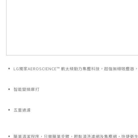
LG獨家AEROSCIENCE™ 航太級動力集塵科技，超強無線吸
智能變頻摩打
五重過濾
簡單清潔程序，只需簡單步驟，輕鬆清洗濾網及集塵網，快捷衛