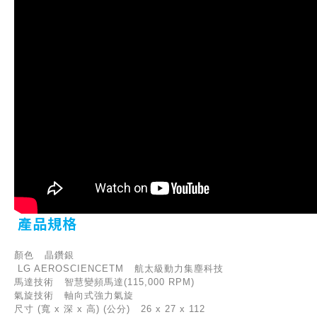
產品規格
顏色 晶鑽銀
LG AEROSCIENCETM 航太級動力集塵科技
馬達技術 智慧變頻馬達(115,000 RPM)
氣旋技術 軸向式強力氣旋
尺寸 (寬 x 深 x 高) (公分) 26 x 27 x 112