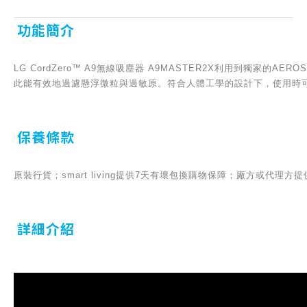
功能簡介
LG CordZero™ A9無線吸塵器 A9MASTER2X利用到獨家
此能有效地過濾懸浮微粒與過敏原。符合人體工學的設計下，使用時
保養條款
原裝行貨；smart living提供7天有壞包換購物保障；廠方或代理
詳細介紹