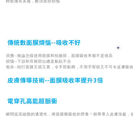
輕鬆擁有美麗，解決面部煩惱
傳統敷面膜煩惱--吸收不好
浪費--無論怎樣使用面膜和拍臉部，面膜吸收率都不是很高
煩惱--下頜和耳根部位總是黏貼不合
無奈--拍打面膜又煩又累，令手部黏稠，不用手幫助又不可令皮膚吸
皮膚傳導技術--面膜吸收率提升3倍
電穿孔高能超脈衝
瞬間提高細胞的通透性，將面膜難吸收的營養丶精華導入皮膚深處，