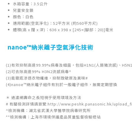
水箱容量：3.5公升
兒童安全鎖
顏色：白色
適用範圍(空氣淨化)：52平方米 (約560平方尺)
體積(高 x 闊 x 深)：636 x 398 x [245+(腳部：20)]毫米
nanoe™納米離子空氣淨化技術
(1)有效抑制高達99.99%病毒及細菌，包括H1N1(人類豬流感)、H5N
(2)可去除高達99% H3N2流感病毒^
(3)能徹底滲透衣物纖維，抑制致敏原及異味#
(4)nanoe™納米離子組件有別於一般離子組件，無需定期替換
＊ 過濾網壽命之長短視乎使用環境及方法
# 有關檢測詳情請瀏覽:http://www.peshk.panasonic.hk/upload_fil
^檢測機構：湖北省武漢大學醫學院病毒研究所
**檢測機構：上海市環境保護產品質量監督檢驗總站