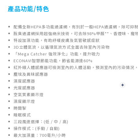
產品功能/特色
配備全新HEPA多功能過濾網，有別於一般HEPA過濾網，除可抑制高
脫臭過濾網採用超強納米技術，可去除98%甲醛**、香煙味、寵
特設加濕功能，有助紓緩皮膚及氣管敏感症狀
3D立體氣流，以循環氣流方式全面去除室內污染物
「Mega Catcher 強效淨化」功能，提升吸力
ECONAVI智慧節能功能，節省能源達60%
紅外線人體感應器可檢測室內的人體活動，預測室內的污染情況
塵埃及異味感應器
濕度感應器
光度感應器
空氣質素顯示燈
濕度顯示燈
時間掣
睡眠模式
三段風速選擇：(低 / 中 / 高)
操作模式：(手動 / 自動)
最大加濕量：700毫升/小時