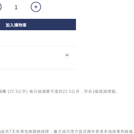
加入購物車
FX 抽濕機 (22.5公升) 每日抽濕量可達到22.5公升，符合1級能源標籤。
iving提供7天有壞包換購物保障；廠方或代理方提供兩年香港本地保養和維修