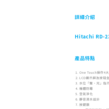
詳細介紹
Hitachi RD-
產品特點
One Touch操
LCD顯示屏及按鈕全
水位「聲、光」指
機體防霉
空氣淨化
靜音滴水設計
按鍵鎖