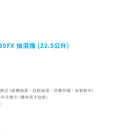
230FX 抽濕機 (22.5公升)
作4大模式 (連續抽濕、自動抽濕、防霉防蟎、自動乾衣)
中文顯示 (備有英文貼紙)
示