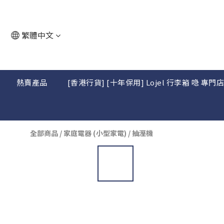
繁體中文
熱賣產品
[香港行貨] [十年保用] Lojel 行李箱 喼 專門
全部商品
/
家庭電器 (小型家電)
/
抽溼機