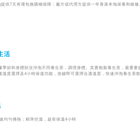
iving提供7天有壞包換購物保障；廠方或代理方提供一年香港本地保養和維修
生活
據季節和身體狀況沖泡不同養生茶，調理身體。其實炮製養生茶，最重要
種溫度選擇及4小時保溫功能，按鍵即可選擇合適溫度，快速沖泡養生茶
溫
，快速均勻傳熱；精準控溫，超長保溫4小時