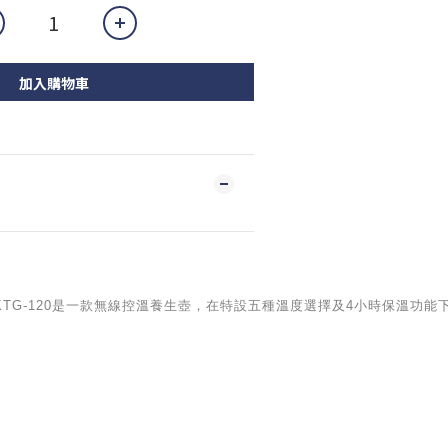
加入購物車
 德國寶 KTG-120是一款無線控溫養生壺，在特設五種溫度選擇及4小時