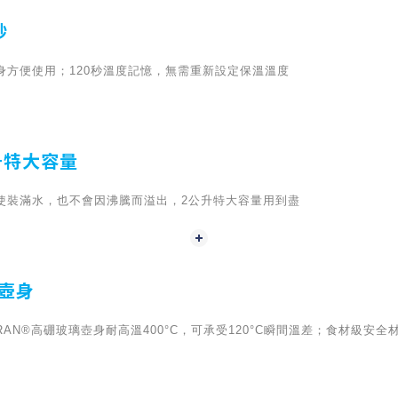
秒
身方便使用；120秒溫度記憶，無需重新設定保溫溫度
升特大容量
使裝滿水，也不會因沸騰而溢出，2公升特大容量用到盡
壺身
URAN®高硼玻璃壺身耐高溫400°C，可承受120°C瞬間溫差；食材級安