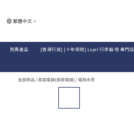
繁體中文
熱賣產品
[香港行貨] [十年保用] Lojel 行李箱 喼 專門
全部商品
/
家庭電器(廚房電器)
/
電熱水煲