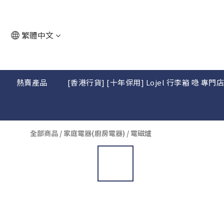
繁體中文
熱賣產品
[香港行貨] [十年保用] Lojel 行李箱 喼 專門
全部商品
/
家庭電器(廚房電器)
/
電磁爐