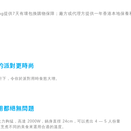
living提供7天有壞包換購物保障；廠方或代理方提供一年香港本地保
的派對更時尚
計下，令你於派對用時食慾大增。
用都絕無問題
力夠猛，高達 2000W，鍋身直徑 24cm，可以煮出 4 — 5 人份量
據烹煮不同的美食來選用合適的溫度。