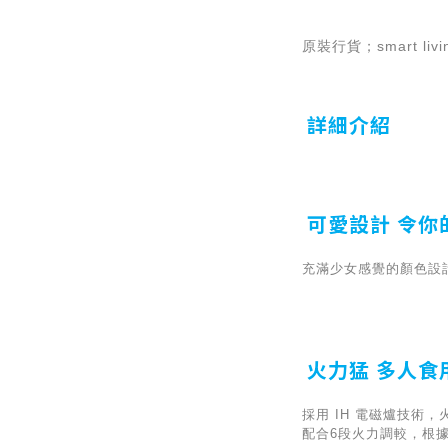
原裝行貨；smart 
詳細介紹
可愛設計 令你
充滿少女感覺的顏色設
火力猛 多人食
採用 IH 電磁爐技術，火
配合6段火力調較，根