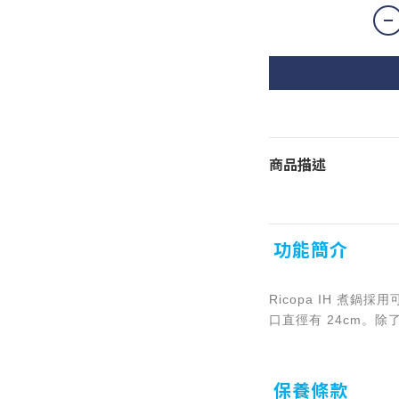
商品描述
功能簡介
Ricopa IH 煮
口直徑有 24cm。
保養條款