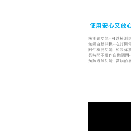
使用安心又放
檢測鍋功能--可以檢測
無鍋自動關機--在打
附件檢測功能--如果
長時間不運作自動關閉-
預防過溫功能--當鍋的