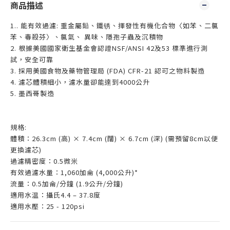
商品描述
1.. 能有效過濾: 重金屬鉛、鐵锈、揮發性有機化合物〈如苯、二氯
苯、毒殺芬〉、氯氣、 異味、隱孢子蟲及沉積物
2. 根據美國國家衛生基金會認證NSF/ANSI 42及53 標準進行測
試，安全可靠
3. 採用美國食物及藥物管理局 (FDA) CFR-21 認可之物料製造
4. 濾芯體積細小，濾水量卻能達到4000公升
5. 墨西哥製造
規格:
體積：26.3cm (高) × 7.4cm (闊) × 6.7cm (深) (需預留8cm以便
更換濾芯)
過濾精密度：0.5微米
有效過濾水量：1,060加侖 (4,000公升)*
流量：0.5加侖/分鐘 (1.9公升/分鐘)
適用水温：攝氏4.4 – 37.8度
適用水壓：25 - 120psi