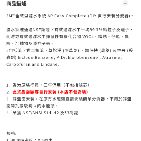
商品描述
3M™全效型濾水系統 AP Easy Complete (DIY 自行安裝分流器)。
濾水系統通過NSF認證，有效過濾水中平均99.3%鉛粒子及離子，
同時亦有效過濾水中揮發性有機化合物 VOC#、鐵銹、仔氯、異
味、沉積物及隱孢子蟲。
#包括苯、對二氯苯、草脫淨 (除草劑) 、加保扶 (農藥) 及林丹 (殺
蟲劑) Include Benzene, P-Dichlorobenzene , Atrazine,
Carbofuran and Lindane.
1. 香港原裝行貨，三年保用（不包括濾芯）
2.
此貨品需顧客自行安裝 (本店不包安裝)
3. 鋅盤面安裝，在原有水龍頭直接安裝簡單分流器，不用於鋅盤
面開孔接駁獨立的水龍頭。
4. 榮獲 NSF/ANSI Std. 42 及53認證
規格:
1. 過濾精密度：0.5微米