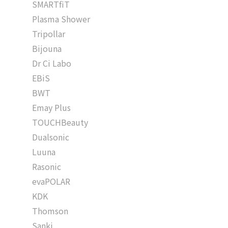
SMARTfiT
Plasma Shower
Tripollar
Bijouna
Dr Ci Labo
EBiS
BWT
Emay Plus
TOUCHBeauty
Dualsonic
Luuna
Rasonic
evaPOLAR
KDK
Thomson
Sanki