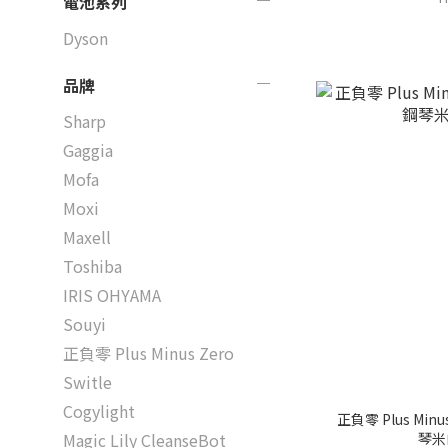
電池系列
Dyson
品牌
Sharp
Gaggia
Mofa
Moxi
Maxell
Toshiba
IRIS OHYAMA
Souyi
正負零 Plus Minus Zero
Switle
Cogylight
正負零 Plus Min
琴米
Magic Lily CleanseBot