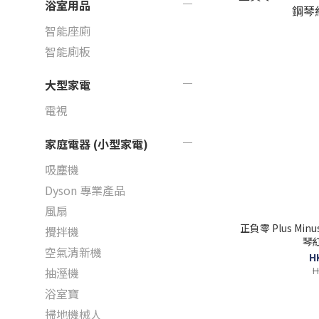
浴室用品
智能座廁
智能廁板
大型家電
電視
家庭電器 (小型家電)
吸塵機
Dyson 專業產品
風扇
正負零 Plus Min
攪拌機
琴
空氣清新機
H
H
抽溼機
浴室寶
掃地機械人