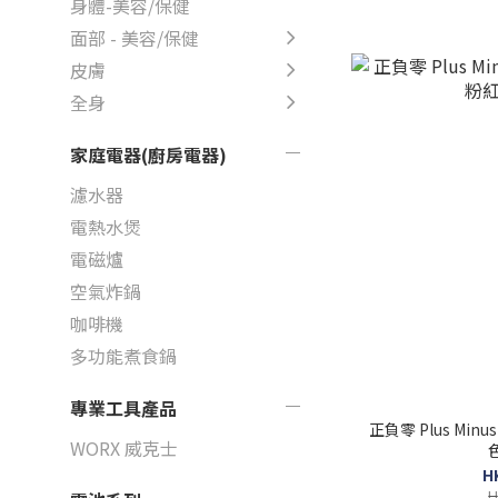
身體-美容/保健
面部 - 美容/保健
皮膚
全身
家庭電器(廚房電器)
濾水器
電熱水煲
電磁爐
空氣炸鍋
咖啡機
多功能煮食鍋
專業工具產品
正負零 Plus Minu
WORX 威克士
H
H