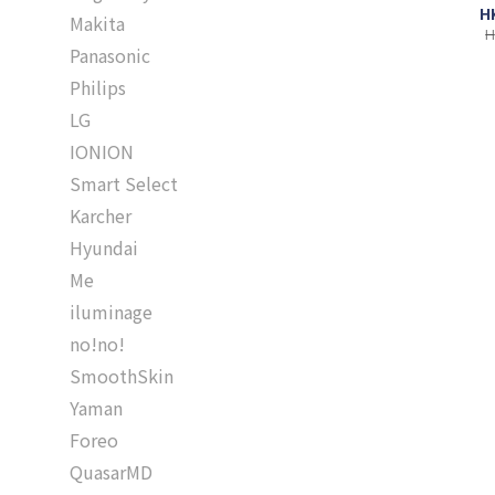
H
Makita
H
Panasonic
Philips
LG
IONION
Smart Select
Karcher
Hyundai
Me
iluminage
no!no!
SmoothSkin
Yaman
Foreo
QuasarMD