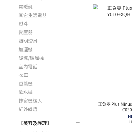
電暖氈
其它生活電器
熨斗
變壓器
照明燈具
加溼機
暖爐/暖風機
室內電話
衣車
香薰機
飲水機
抹窗機械人
正負零 Plus Minu
紅外線燈
H
H
【美容及護理】