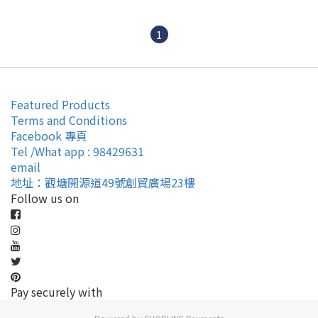
1
Featured Products
Terms and Conditions
Facebook 專頁
Tel /What app : 98429631
email
地址：觀塘開源道49號創貿廣場23樓
Follow us on
Pay securely with