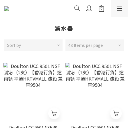
濾水器
Sort by
48 Items per page
Doulton UCC 9501 NSF 濾
Doulton UCC 9501 NSF 濾