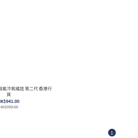
e 2 智能冷氣搖控 第二代 香港行
貨
K$941.00
HK$999.00
1