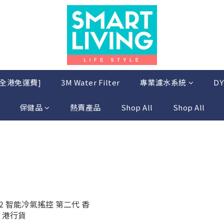
 [全港免運費]
3M Water Filter
專業濾水系統
DY
保健品
熱賣產品
Shop All
Shop All