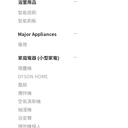
浴室用品
智能座廁
智能廁板
Major Appliances
電視
家庭電器 (小型家電)
吸塵機
DYSON HOME
風扇
攪拌機
空氣清新機
抽溼機
浴室寶
掃地機械人