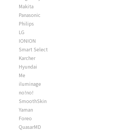
Makita
Panasonic
Philips
LG
IONION
Smart Select
Karcher
Hyundai
Me
iluminage
no!no!
SmoothSkin
Yaman
Foreo
QuasarMD