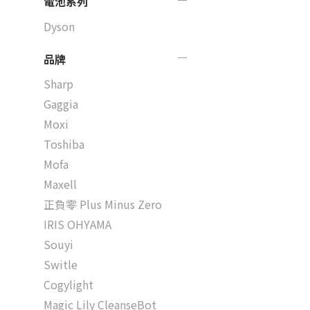
電池系列
Dyson
品牌
Sharp
Gaggia
Moxi
Toshiba
Mofa
Maxell
正負零 Plus Minus Zero
IRIS OHYAMA
Souyi
Switle
Cogylight
Magic Lily CleanseBot