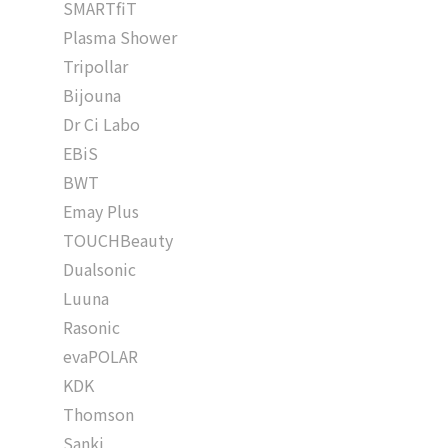
SMARTfiT
Plasma Shower
Tripollar
Bijouna
Dr Ci Labo
EBiS
BWT
Emay Plus
TOUCHBeauty
Dualsonic
Luuna
Rasonic
evaPOLAR
KDK
Thomson
Sanki