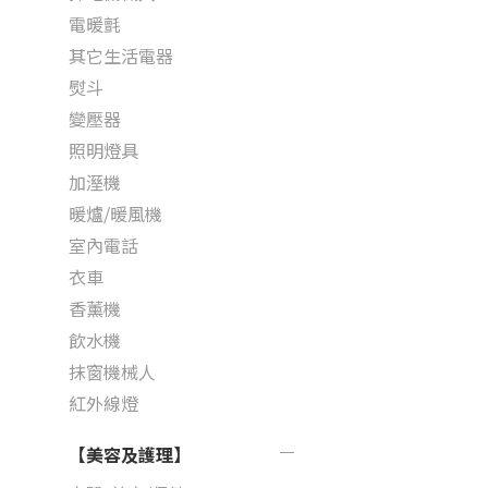
電暖氈
其它生活電器
熨斗
變壓器
照明燈具
加溼機
暖爐/暖風機
室內電話
衣車
香薰機
飲水機
抹窗機械人
紅外線燈
【美容及護理】