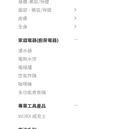
身體-美容/保健
面部 - 美容/保健
皮膚
全身
家庭電器(廚房電器)
濾水器
電熱水煲
電磁爐
空氣炸鍋
咖啡機
多功能煮食鍋
專業工具產品
WORX 威克士