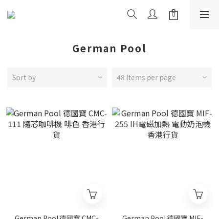
German Pool
Sort by
48 Items per page
German Pool 德國寶 CMC-
German Pool 德國寶 MIF-