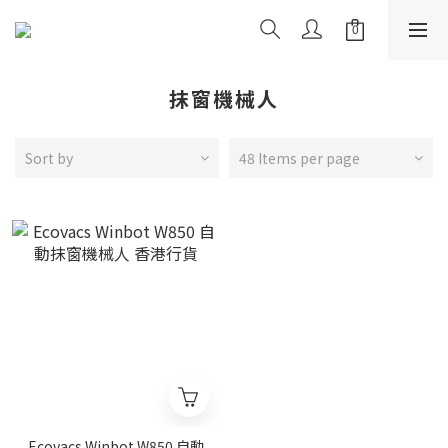
抹窗機械人
Sort by
48 Items per page
Ecovacs Winbot W850 自動