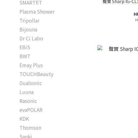
聲寶 Sharp IG-
SMARTfiT
Plasma Shower
H
H
Tripollar
Bijouna
Dr Ci Labo
EBiS
BWT
Emay Plus
TOUCHBeauty
Dualsonic
Luuna
Rasonic
evaPOLAR
KDK
Thomson
Sanki