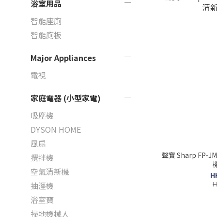
浴室用品
智能座廁
智能廁板
Major Appliances
電視
家庭電器 (小型家電)
吸塵機
DYSON HOME
風扇
聲寶 Sharp FP
攪拌機
空氣清新機
H
H
抽溼機
浴室寶
掃地機械人