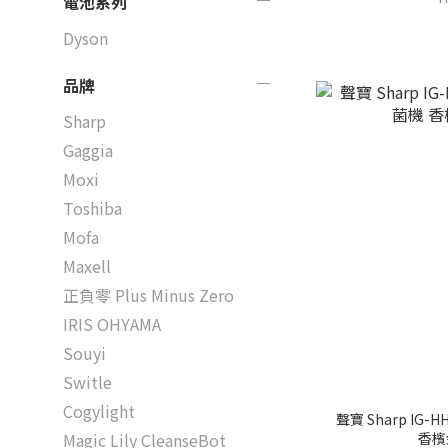
電池系列
Dyson
品牌
Sharp
Gaggia
Moxi
Toshiba
Mofa
Maxell
正負零 Plus Minus Zero
IRIS OHYAMA
Souyi
Switle
Cogylight
聲寶 Sharp IG-
香檳
Magic Lily CleanseBot