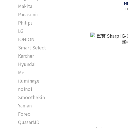
H
Makita
H
Panasonic
Philips
LG
IONION
Smart Select
Karcher
Hyundai
Me
iluminage
no!no!
SmoothSkin
Yaman
Foreo
QuasarMD