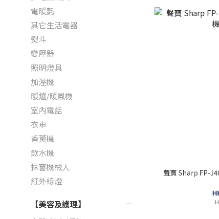
電暖氈
其它生活電器
熨斗
變壓器
照明燈具
加溼機
暖爐/暖風機
室內電話
衣車
香薰機
飲水機
抹窗機械人
聲寶 Sharp FP-J
紅外線燈
H
H
【美容及護理】