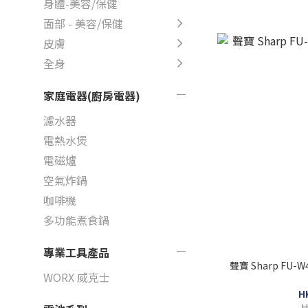
身體-美容/保健
面部 - 美容/保健
皮膚
全身
家庭電器(廚房電器)
濾水器
電熱水煲
電磁爐
空氣炸鍋
咖啡機
多功能煮食鍋
專業工具產品
聲寶 Sharp FU
WORX 威克士
H
H