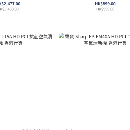
K$2,477.00
HK$899.00
K$3,480.00
HK$999.00