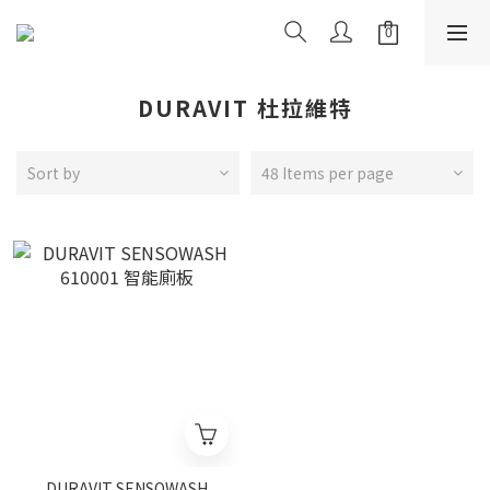
DURAVIT 杜拉維特
Sort by
48 Items per page
DURAVIT SENSOWASH