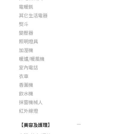
電暖氈
其它生活電器
熨斗
變壓器
照明燈具
加溼機
暖爐/暖風機
室內電話
衣車
香薰機
飲水機
抹窗機械人
紅外線燈
【美容及護理】