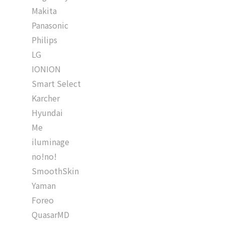
Makita
Panasonic
Philips
LG
IONION
Smart Select
Karcher
Hyundai
Me
iluminage
no!no!
SmoothSkin
Yaman
Foreo
QuasarMD