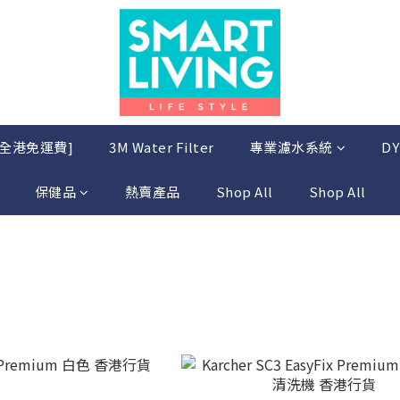
 [全港免運費]
3M Water Filter
專業濾水系統
DY
保健品
熱賣產品
Shop All
Shop All