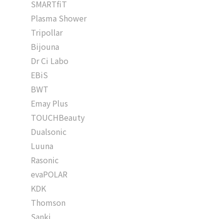
SMARTfiT
Plasma Shower
Tripollar
Bijouna
Dr Ci Labo
EBiS
BWT
Emay Plus
TOUCHBeauty
Dualsonic
Luuna
Rasonic
evaPOLAR
KDK
Thomson
Sanki