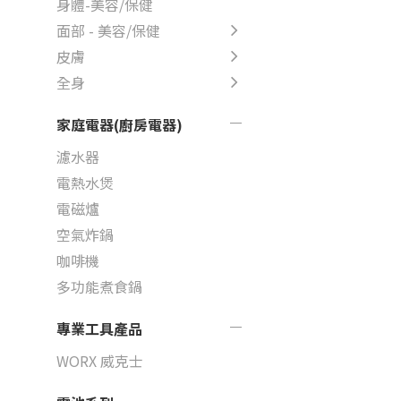
身體-美容/保健
面部 - 美容/保健
皮膚
全身
家庭電器(廚房電器)
濾水器
電熱水煲
電磁爐
空氣炸鍋
咖啡機
多功能煮食鍋
專業工具產品
WORX 威克士