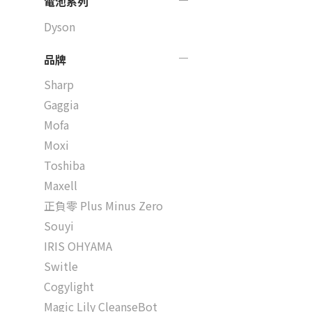
電池系列
Dyson
品牌
Sharp
Gaggia
Mofa
Moxi
Toshiba
Maxell
正負零 Plus Minus Zero
Souyi
IRIS OHYAMA
Switle
Cogylight
Magic Lily CleanseBot