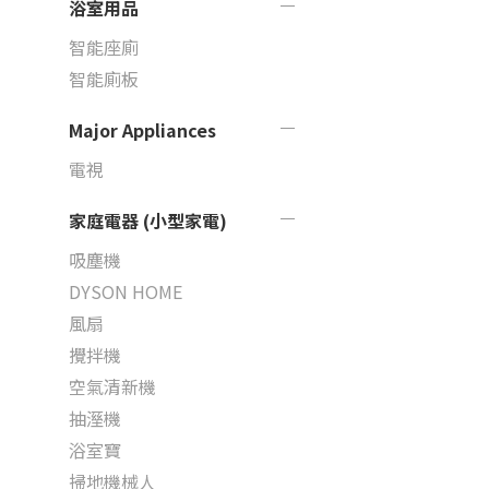
浴室用品
智能座廁
智能廁板
Major Appliances
電視
家庭電器 (小型家電)
吸塵機
DYSON HOME
風扇
攪拌機
空氣清新機
抽溼機
浴室寶
掃地機械人