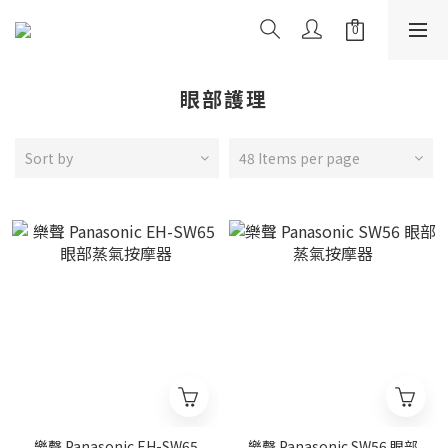
眼部護理
Sort by
48 Items per page
樂聲 Panasonic EH-SW65
樂聲 Panasonic SW56 眼部