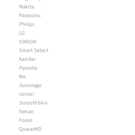
Makita
Panasonic
Philips
LG
IONION
Smart Select
Karcher
Hyundai
Me
iluminage
no!no!
SmoothSkin
Yaman
Foreo
QuasarMD