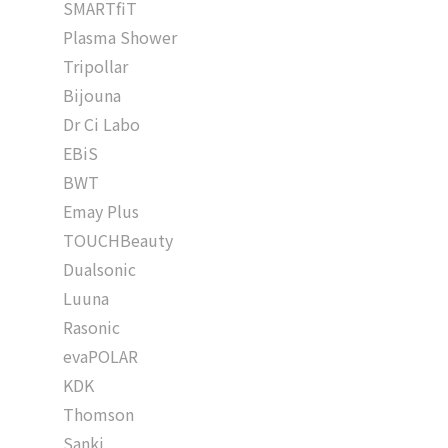
SMARTfiT
Plasma Shower
Tripollar
Bijouna
Dr Ci Labo
EBiS
BWT
Emay Plus
TOUCHBeauty
Dualsonic
Luuna
Rasonic
evaPOLAR
KDK
Thomson
Sanki