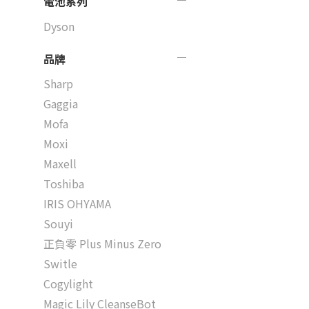
電池系列
Dyson
品牌
Sharp
Gaggia
Mofa
Moxi
Maxell
Toshiba
IRIS OHYAMA
Souyi
正負零 Plus Minus Zero
Switle
Cogylight
Magic Lily CleanseBot