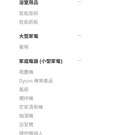
浴室用品
智能座廁
智能廁板
大型家電
電視
家庭電器 (小型家電)
吸塵機
Dyson 專業產品
風扇
攪拌機
空氣清新機
抽溼機
浴室寶
掃地機械人