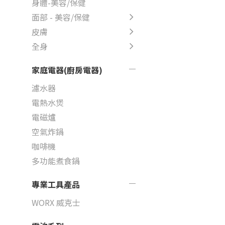
身體-美容/保健
面部 - 美容/保健
皮膚
全身
家庭電器(廚房電器)
濾水器
電熱水煲
電磁爐
空氣炸鍋
咖啡機
多功能煮食鍋
專業工具產品
WORX 威克士