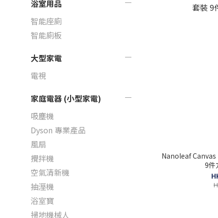
浴室用品
智能座廁
智能廁板
大型家電
電視
家庭電器 (小型家電)
吸塵機
Dyson 專業產品
風扇
Nanoleaf Canva
攪拌機
9件
空氣清新機
H
H
抽溼機
浴室寶
掃地機械人