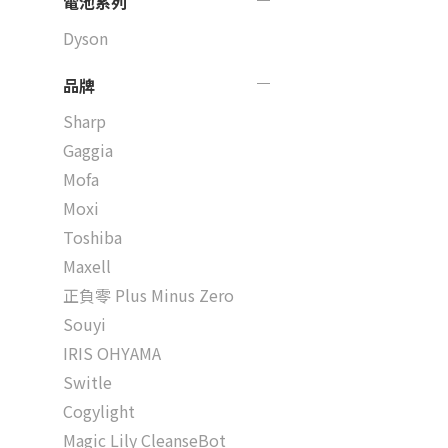
電池系列
Dyson
品牌
Sharp
Gaggia
Mofa
Moxi
Toshiba
Maxell
正負零 Plus Minus Zero
Souyi
IRIS OHYAMA
Switle
Cogylight
Magic Lily CleanseBot