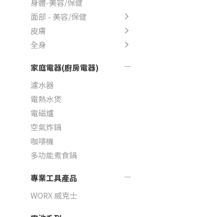
身體-美容/保健
面部 - 美容/保健
皮膚
全身
家庭電器(廚房電器)
濾水器
電熱水煲
電磁爐
空氣炸鍋
咖啡機
多功能煮食鍋
專業工具產品
WORX 威克士