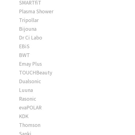
SMARTfiT
Plasma Shower
Tripollar
Bijouna
Dr Ci Labo
EBiS
BWT
Emay Plus
TOUCHBeauty
Dualsonic
Luuna
Rasonic
evaPOLAR
KDK
Thomson
Sanki