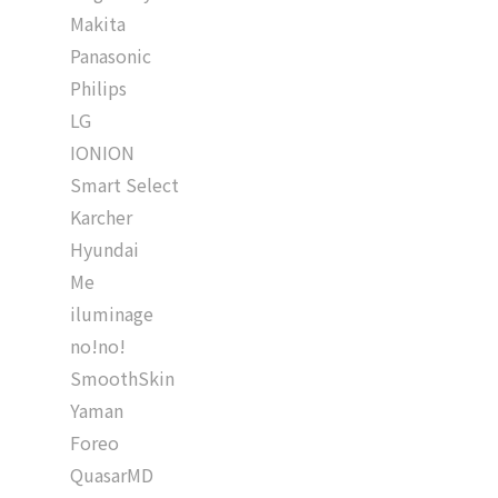
Makita
Panasonic
Philips
LG
IONION
Smart Select
Karcher
Hyundai
Me
iluminage
no!no!
SmoothSkin
Yaman
Foreo
QuasarMD