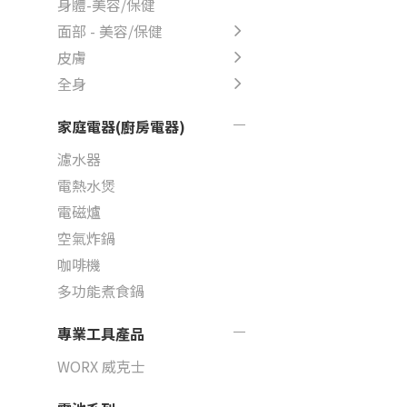
身體-美容/保健
面部 - 美容/保健
皮膚
全身
家庭電器(廚房電器)
濾水器
電熱水煲
電磁爐
空氣炸鍋
咖啡機
多功能煮食鍋
專業工具產品
WORX 威克士