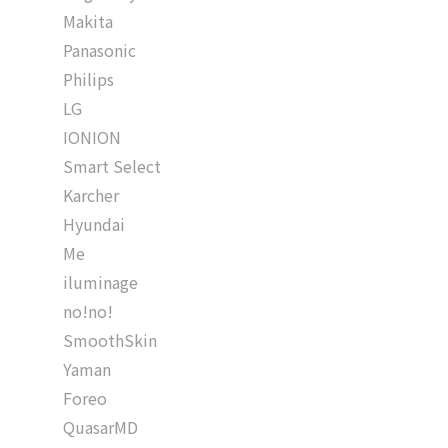
Makita
Panasonic
Philips
LG
IONION
Smart Select
Karcher
Hyundai
Me
iluminage
no!no!
SmoothSkin
Yaman
Foreo
QuasarMD