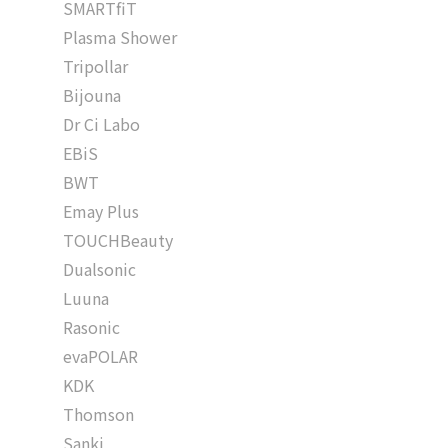
SMARTfiT
Plasma Shower
Tripollar
Bijouna
Dr Ci Labo
EBiS
BWT
Emay Plus
TOUCHBeauty
Dualsonic
Luuna
Rasonic
evaPOLAR
KDK
Thomson
Sanki