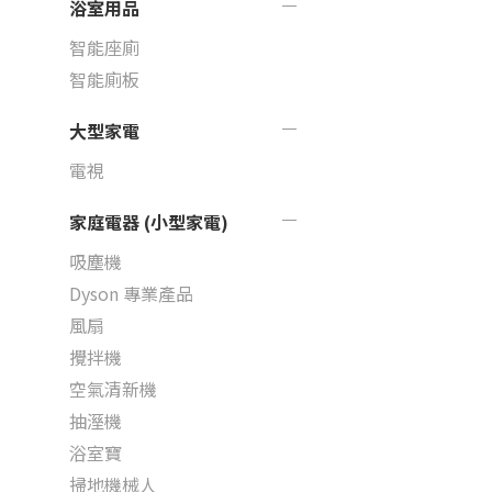
浴室用品
智能座廁
智能廁板
大型家電
電視
家庭電器 (小型家電)
吸塵機
Dyson 專業產品
風扇
攪拌機
空氣清新機
抽溼機
浴室寶
掃地機械人