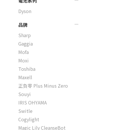
電池系列
Dyson
品牌
Sharp
Gaggia
Mofa
Moxi
Toshiba
Maxell
正負零 Plus Minus Zero
Souyi
IRIS OHYAMA
Switle
Cogylight
Magic Lily CleanseBot