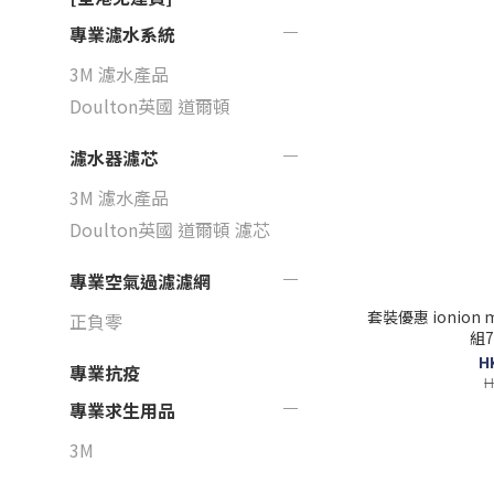
專業濾水系統
3M 濾水產品
Doulton英國 道爾頓
濾水器濾芯
3M 濾水產品
Doulton英國 道爾頓 濾芯
專業空氣過濾濾網
套裝優惠 ionion mx 
正負零
組
H
專業抗疫
H
專業求生用品
3M