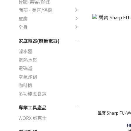
身體-美容/保健
面部 - 美容/保健
皮膚
全身
家庭電器(廚房電器)
濾水器
電熱水煲
電磁爐
空氣炸鍋
咖啡機
多功能煮食鍋
專業工具產品
聲寶 Sharp FU
WORX 威克士
H
H