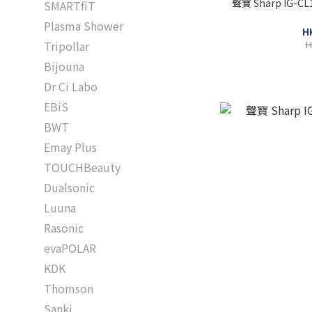
聲寶 Sharp IG-
SMARTfiT
Plasma Shower
H
H
Tripollar
Bijouna
Dr Ci Labo
EBiS
BWT
Emay Plus
TOUCHBeauty
Dualsonic
Luuna
Rasonic
evaPOLAR
KDK
Thomson
Sanki