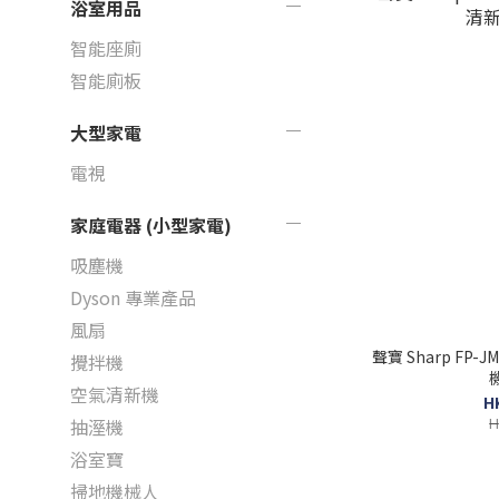
浴室用品
智能座廁
智能廁板
大型家電
電視
家庭電器 (小型家電)
吸塵機
Dyson 專業產品
風扇
聲寶 Sharp FP
攪拌機
空氣清新機
H
H
抽溼機
浴室寶
掃地機械人