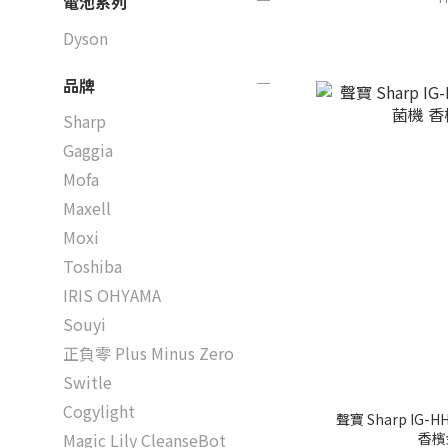
電池系列
Dyson
品牌
Sharp
Gaggia
Mofa
Maxell
Moxi
Toshiba
IRIS OHYAMA
Souyi
正負零 Plus Minus Zero
Switle
Cogylight
聲寶 Sharp IG-
香檳
Magic Lily CleanseBot