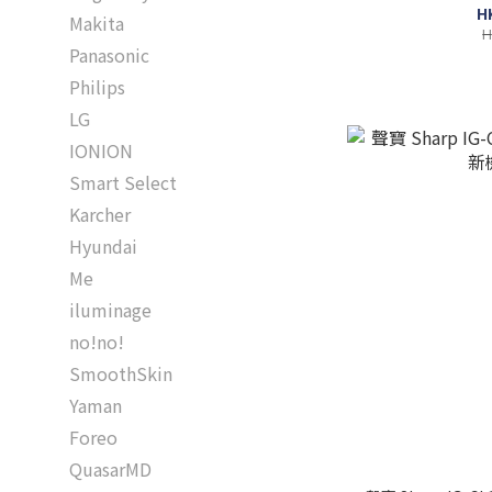
H
Makita
H
Panasonic
Philips
LG
IONION
Smart Select
Karcher
Hyundai
Me
iluminage
no!no!
SmoothSkin
Yaman
Foreo
QuasarMD