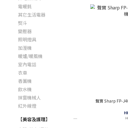
電暖氈
其它生活電器
熨斗
變壓器
照明燈具
加溼機
暖爐/暖風機
室內電話
衣車
香薰機
飲水機
抹窗機械人
聲寶 Sharp FP-J
紅外線燈
H
H
【美容及護理】