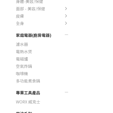
身體-美容/保健
面部 - 美容/保健
皮膚
全身
家庭電器(廚房電器)
濾水器
電熱水煲
電磁爐
空氣炸鍋
咖啡機
多功能煮食鍋
專業工具產品
WORX 威克士