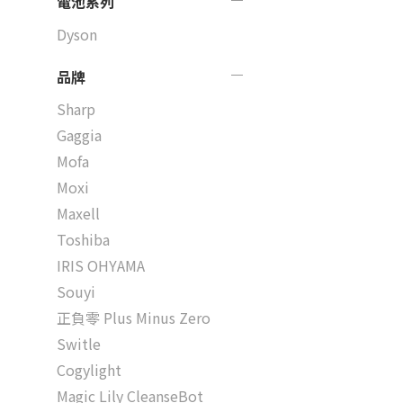
電池系列
Dyson
品牌
Sharp
Gaggia
Mofa
Moxi
Maxell
Toshiba
IRIS OHYAMA
Souyi
正負零 Plus Minus Zero
Switle
Cogylight
Magic Lily CleanseBot