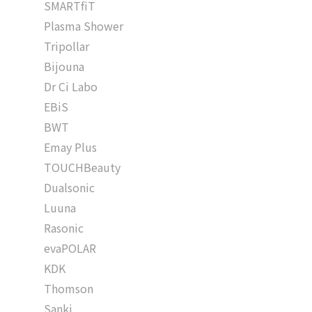
SMARTfiT
Plasma Shower
Tripollar
Bijouna
Dr Ci Labo
EBiS
BWT
Emay Plus
TOUCHBeauty
Dualsonic
Luuna
Rasonic
evaPOLAR
KDK
Thomson
Sanki