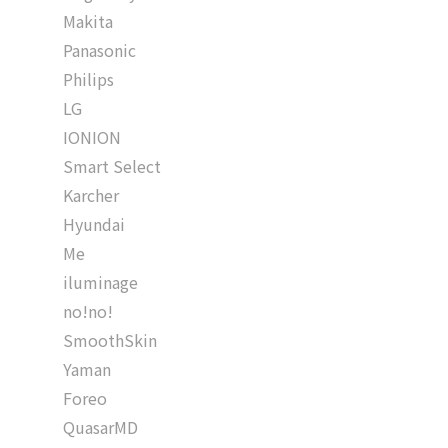
Makita
Panasonic
Philips
LG
IONION
Smart Select
Karcher
Hyundai
Me
iluminage
no!no!
SmoothSkin
Yaman
Foreo
QuasarMD