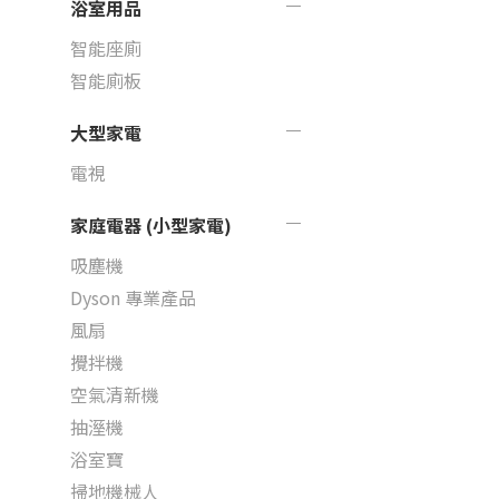
浴室用品
智能座廁
智能廁板
大型家電
電視
家庭電器 (小型家電)
吸塵機
Dyson 專業產品
風扇
攪拌機
空氣清新機
抽溼機
浴室寶
掃地機械人