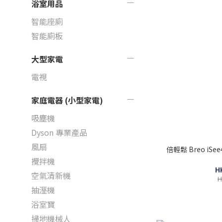
浴室用品
智能座廁
智能廁板
大型家電
電視
家庭電器 (小型家電)
吸塵機
Dyson 專業產品
風扇
倍輕鬆 Breo iS
攪拌機
H
空氣清新機
H
抽溼機
浴室寶
掃地機械人