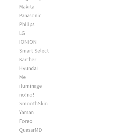
Makita
Panasonic
Philips
LG
IONION
Smart Select
Karcher
Hyundai
Me
iluminage
no!no!
SmoothSkin
Yaman
Foreo
QuasarMD