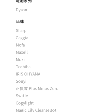
電池系列
Dyson
品牌
Sharp
Gaggia
Mofa
Maxell
Moxi
Toshiba
IRIS OHYAMA
Souyi
正負零 Plus Minus Zero
Switle
Cogylight
Magic Lily CleanseBot