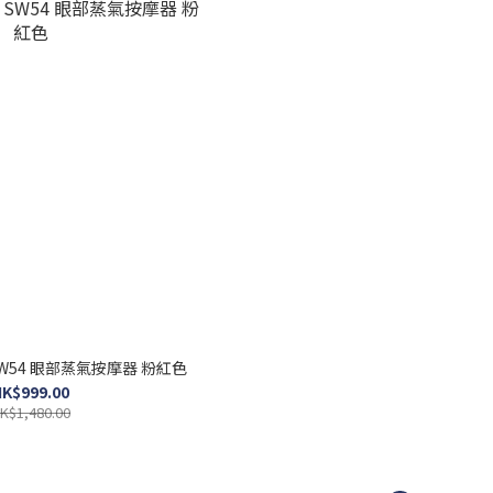
c SW54 眼部蒸氣按摩器 粉紅色
K$999.00
K$1,480.00