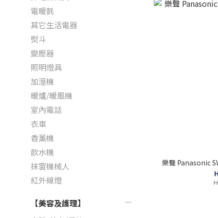
電暖氈
其它生活電器
熨斗
變壓器
照明燈具
加溼機
暖爐/暖風機
室內電話
衣車
香薰機
飲水機
樂聲 Panasoni
抹窗機械人
H
紅外線燈
H
【美容及護理】