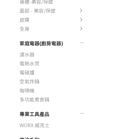
身體-美容/保健
面部 - 美容/保健
皮膚
全身
家庭電器(廚房電器)
濾水器
電熱水煲
電磁爐
空氣炸鍋
咖啡機
多功能煮食鍋
專業工具產品
WORX 威克士