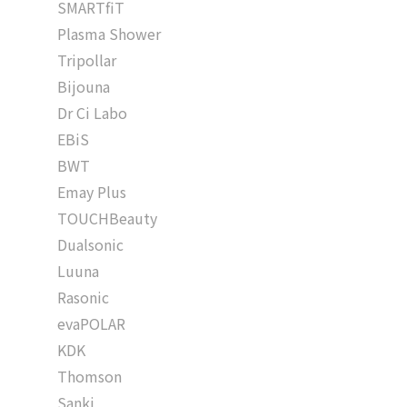
SMARTfiT
Plasma Shower
Tripollar
Bijouna
Dr Ci Labo
EBiS
BWT
Emay Plus
TOUCHBeauty
Dualsonic
Luuna
Rasonic
evaPOLAR
KDK
Thomson
Sanki