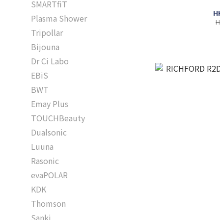
SMARTfiT
H
Plasma Shower
H
Tripollar
Bijouna
Dr Ci Labo
EBiS
BWT
Emay Plus
TOUCHBeauty
Dualsonic
Luuna
Rasonic
evaPOLAR
KDK
Thomson
Sanki