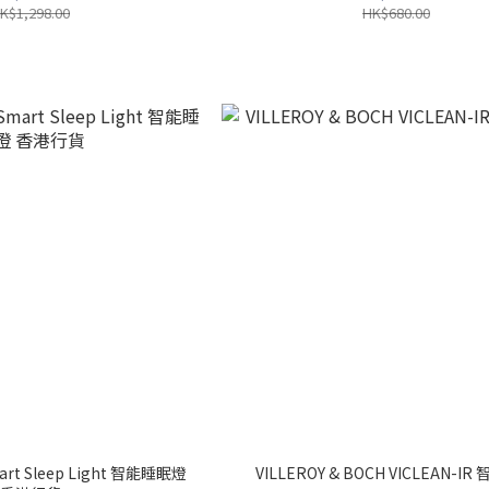
K$1,298.00
HK$680.00
mart Sleep Light 智能睡眠燈
VILLEROY & BOCH VICLEAN-I