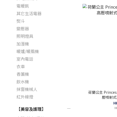
電暖氈
其它生活電器
熨斗
變壓器
照明燈具
加溼機
暖爐/暖風機
室內電話
衣車
香薰機
飲水機
抹窗機械人
荷蘭公主 Princes
紅外線燈
壓噴射式
H
H
【美容及護理】