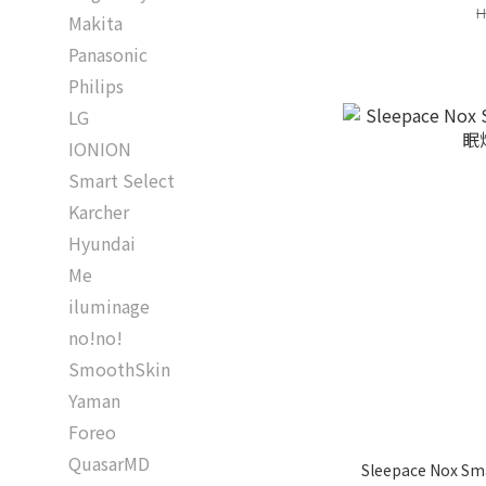
H
Makita
Panasonic
Philips
LG
IONION
Smart Select
Karcher
Hyundai
Me
iluminage
no!no!
SmoothSkin
Yaman
Foreo
QuasarMD
Sleepace Nox S