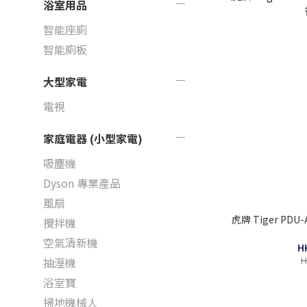
浴室用品
智能座廁
智能廁板
大型家電
電視
家庭電器 (小型家電)
吸塵機
Dyson 專業產品
風扇
虎牌 Tiger PDU
攪拌機
空氣清新機
H
H
抽溼機
浴室寶
掃地機械人