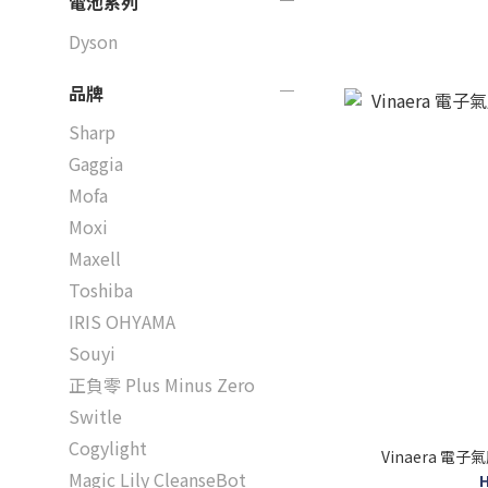
電池系列
Dyson
品牌
Sharp
Gaggia
Mofa
Moxi
Maxell
Toshiba
IRIS OHYAMA
Souyi
正負零 Plus Minus Zero
Switle
Cogylight
Vinaera 電子
Magic Lily CleanseBot
H