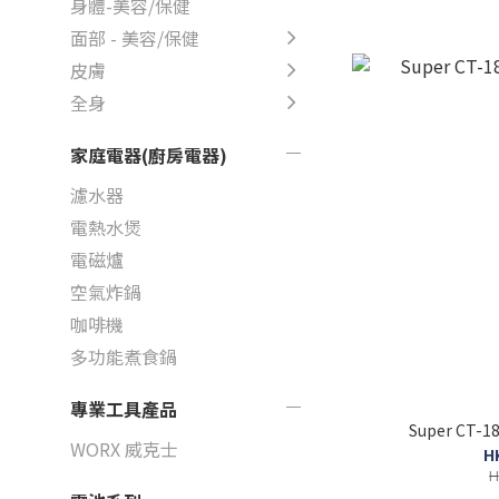
身體-美容/保健
面部 - 美容/保健
皮膚
全身
家庭電器(廚房電器)
濾水器
電熱水煲
電磁爐
空氣炸鍋
咖啡機
多功能煮食鍋
專業工具產品
Super CT-
WORX 威克士
H
H